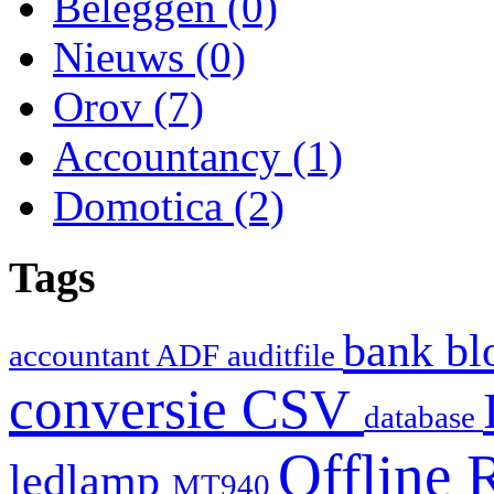
Beleggen
(0)
Nieuws
(0)
Orov
(7)
Accountancy
(1)
Domotica
(2)
Tags
bank
bl
accountant
ADF
auditfile
conversie
CSV
database
Offline 
ledlamp
MT940