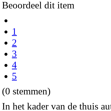
Beoordeel dit item
1
2
3
4
5
(0 stemmen)
In het kader van de thuis au