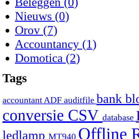
Beleggen
(0)
Nieuws
(0)
Orov
(7)
Accountancy
(1)
Domotica
(2)
Tags
bank
bl
accountant
ADF
auditfile
conversie
CSV
database
Offline 
ledlamp
MT940